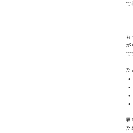
で
「
も
が
で
た
異
た