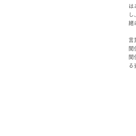
は
し
緒
言
関
関
る