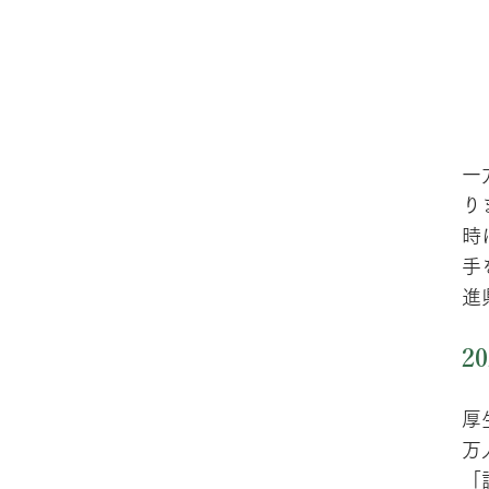
一
り
時
手
進
2
厚
万
「