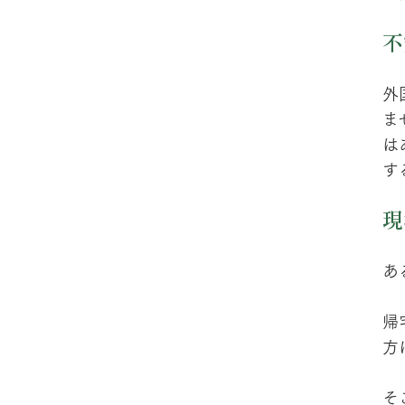
不
外
ま
は
す
現
あ
帰
方
そ